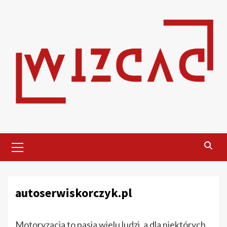
Skip
to
content
Primary
Menu
autoserwiskorczyk.pl
Motoryzacja to pasja wielu ludzi, a dla niektórych