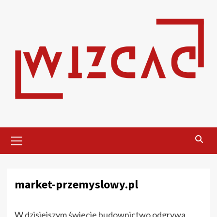
Skip
to
content
Primary
Menu
market-przemyslowy.pl
W dzisiejszym świecie budownictwo odgrywa