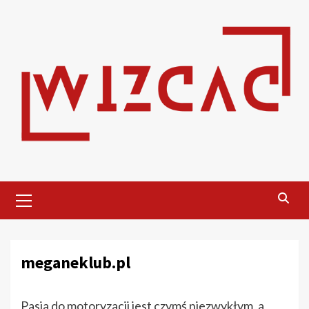
Skip
to
content
Primary
Menu
meganeklub.pl
Pasja do motoryzacji jest czymś niezwykłym, a