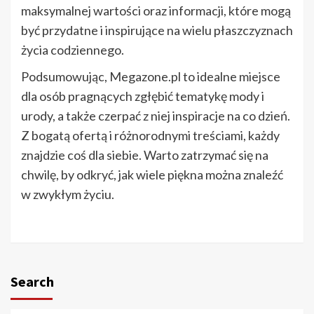
maksymalnej wartości oraz informacji, które mogą
być przydatne i inspirujące na wielu płaszczyznach
życia codziennego.
Podsumowując, Megazone.pl to idealne miejsce
dla osób pragnących zgłębić tematykę mody i
urody, a także czerpać z niej inspiracje na co dzień.
Z bogatą ofertą i różnorodnymi treściami, każdy
znajdzie coś dla siebie. Warto zatrzymać się na
chwilę, by odkryć, jak wiele piękna można znaleźć
w zwykłym życiu.
Search