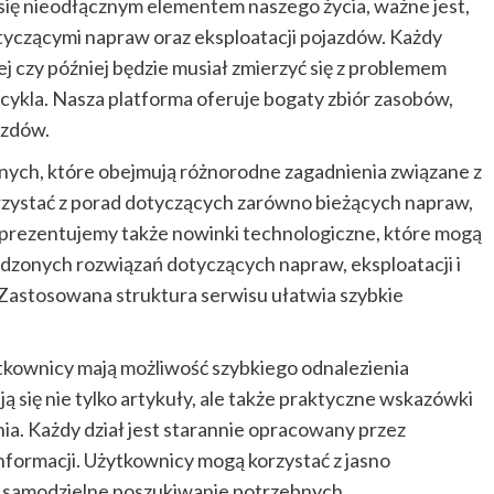
 się nieodłącznym elementem naszego życia, ważne jest,
tyczącymi napraw oraz eksploatacji pojazdów. Każdy
j czy później będzie musiał zmierzyć się z problemem
cykla. Nasza platforma oferuje bogaty zbiór zasobów,
azdów.
znych, które obejmują różnorodne zagadnienia związane z
rzystać z porad dotyczących zarówno bieżących napraw,
o, prezentujemy także nowinki technologiczne, które mogą
wdzonych rozwiązań dotyczących napraw, eksploatacji i
 Zastosowana struktura serwisu ułatwia szybkie
żytkownicy mają możliwość szybkiego odnalezienia
ą się nie tylko artykuły, ale także praktyczne wskazówki
ia. Każdy dział jest starannie opracowany przez
informacji. Użytkownicy mogą korzystać z jasno
a samodzielne poszukiwanie potrzebnych