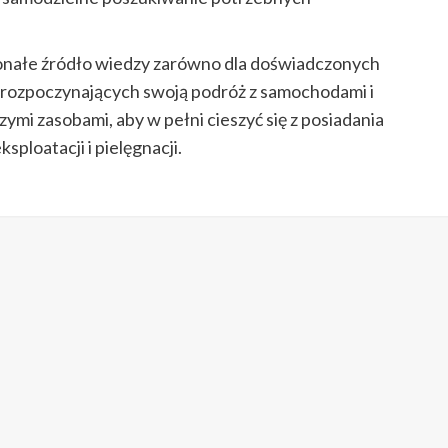
onałe źródło wiedzy zarówno dla doświadczonych
ro rozpoczynających swoją podróż z samochodami i
ymi zasobami, aby w pełni cieszyć się z posiadania
ploatacji i pielęgnacji.