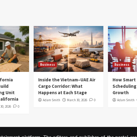
Business
Business
ifornia
Inside the Vietnam–UAE Air
How Smart
uild
Cargo Corridor: What
Scheduling 
ng Unit
Happens at Each Stage
Growth
alifornia
Adam Smith
March 30, 2026
0
Adam Smith
 30, 2026
0
ainment platform. The editors and publisher of the portal are 