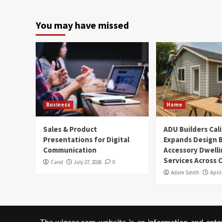
You may have missed
Business
Home
Sales & Product
ADU Builders Cal
Presentations for Digital
Expands Design B
Communication
Accessory Dwelli
Services Across C
Carol
July 27, 2026
0
Adam Smith
April
The wizcac.com website is an information and entert