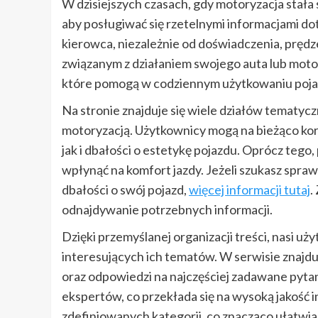
W dzisiejszych czasach, gdy motoryzacja stała
aby posługiwać się rzetelnymi informacjami do
kierowca, niezależnie od doświadczenia, prędze
związanym z działaniem swojego auta lub moto
które pomogą w codziennym użytkowaniu poj
Na stronie znajduje się wiele działów tematyc
motoryzacją. Użytkownicy mogą na bieżąco ko
jak i dbałości o estetykę pojazdu. Oprócz teg
wpłynąć na komfort jazdy. Jeżeli szukasz spra
dbałości o swój pojazd,
więcej informacji tutaj
.
odnajdywanie potrzebnych informacji.
Dzięki przemyślanej organizacji treści, nasi u
interesujących ich tematów. W serwisie znajduj
oraz odpowiedzi na najczęściej zadawane pytan
ekspertów, co przekłada się na wysoką jakość 
zdefiniowanych kategorii, co znacząco ułatwi