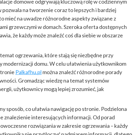
talacje domowe odgrywają kluczową rolę w codziennym
pozwala na tworzenie coraz to lepszych i bardziej
to mieć na uwadze różnorodne aspekty związane z
ami grzewczymi w domach. Szeroka oferta dostępnych
rawia, że każdy może znaleźć coś dla siebie w obszarze
temat ogrzewania, które stają się niezbędne przy
 modernizacji domu. W celu ułatwienia użytkownikom
stronie
Palkafhu.pl
można znaleźć różnorodne porady
tywności. Gromadząc wiedzę na temat systemów
rgii, użytkownicy mogą lepiej zrozumieć, jak
 sposób, co ułatwia nawigację po stronie. Podzielona
ne znalezienie interesujących informacji. Od porad
owoczesne rozwiązania w zakresie ogrzewania – każdy
 użytkownika nie przytłoczyć nadmiarem informacji, dlatego