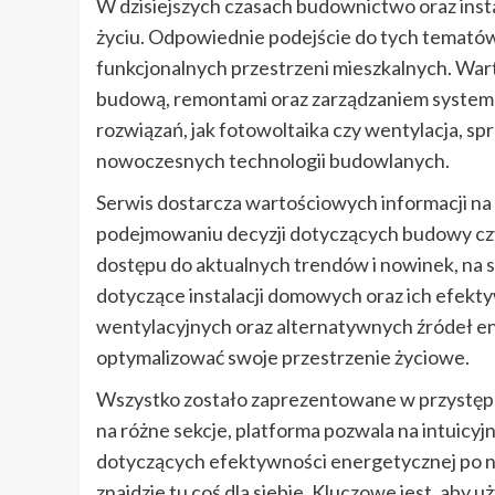
W dzisiejszych czasach budownictwo oraz ins
życiu. Odpowiednie podejście do tych tematów 
funkcjonalnych przestrzeni mieszkalnych. War
budową, remontami oraz zarządzaniem system
rozwiązań, jak fotowoltaika czy wentylacja, sp
nowoczesnych technologii budowlanych.
Serwis dostarcza wartościowych informacji na 
podejmowaniu decyzji dotyczących budowy czy
dostępu do aktualnych trendów i nowinek, na 
dotyczące instalacji domowych oraz ich efek
wentylacyjnych oraz alternatywnych źródeł ene
optymalizować swoje przestrzenie życiowe.
Wszystko zostało zaprezentowane w przystępny
na różne sekcje, platforma pozwala na intuicyj
dotyczących efektywności energetycznej po n
znajdzie tu coś dla siebie. Kluczowe jest, aby