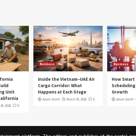
Business
Business
ifornia
Inside the Vietnam–UAE Air
How Smart
uild
Cargo Corridor: What
Scheduling 
ng Unit
Happens at Each Stage
Growth
alifornia
Adam Smith
March 30, 2026
0
Adam Smith
 30, 2026
0
ainment platform. The editors and publisher of the portal are 