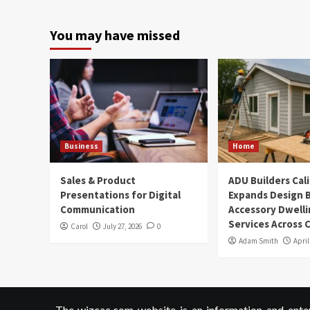
You may have missed
Business
Home
Sales & Product
ADU Builders Cal
Presentations for Digital
Expands Design B
Communication
Accessory Dwelli
Services Across C
Carol
July 27, 2026
0
Adam Smith
April
The wizcac.com website is an information and entert