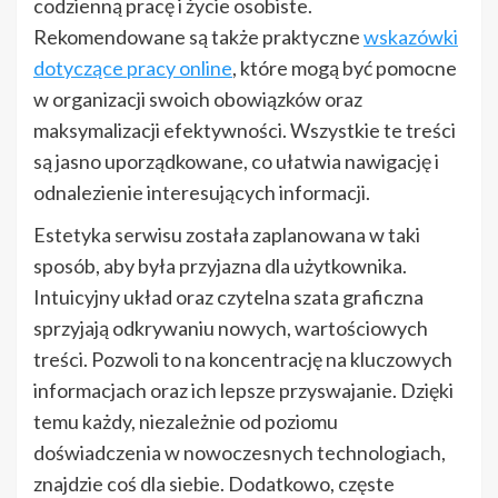
codzienną pracę i życie osobiste.
Rekomendowane są także praktyczne
wskazówki
dotyczące pracy online
, które mogą być pomocne
w organizacji swoich obowiązków oraz
maksymalizacji efektywności. Wszystkie te treści
są jasno uporządkowane, co ułatwia nawigację i
odnalezienie interesujących informacji.
Estetyka serwisu została zaplanowana w taki
sposób, aby była przyjazna dla użytkownika.
Intuicyjny układ oraz czytelna szata graficzna
sprzyjają odkrywaniu nowych, wartościowych
treści. Pozwoli to na koncentrację na kluczowych
informacjach oraz ich lepsze przyswajanie. Dzięki
temu każdy, niezależnie od poziomu
doświadczenia w nowoczesnych technologiach,
znajdzie coś dla siebie. Dodatkowo, częste