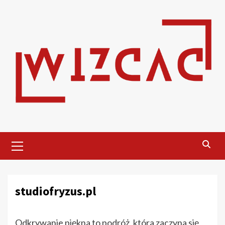
Skip
to
content
Primary
Menu
studiofryzus.pl
Odkrywanie piękna to podróż, która zaczyna się