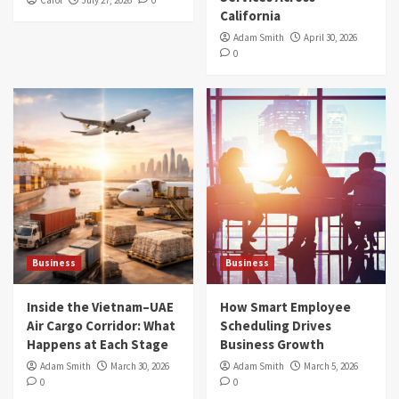
Carol
July 27, 2026
0
California
Adam Smith
April 30, 2026
0
Business
Business
Inside the Vietnam–UAE
How Smart Employee
Air Cargo Corridor: What
Scheduling Drives
Happens at Each Stage
Business Growth
Adam Smith
March 30, 2026
Adam Smith
March 5, 2026
0
0